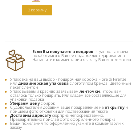
В корзину
Если Вы покупаете в подарок
- c удовольствием
позаботимся о Вашем подарке для одариваемого.
Напишите в комментарии к заказу Ваши пожелания
Упаковка на ваш выбор - подарочная коробка Fiore di Firenze
или
дизайнерская упаковка
с логотипом бренда. Цветочный
пакет с лентой
Упаковываем и красиво завязываем
ленточки
, чтобы вам
осталось только подарить. Или кладем все составляющие для
упаковки подарка
Убираем цену
с бирок
С удовольствием добавим ваше поздравление на
открытку
и
пришлем фото открытки для подтверждения текста
Доставим адресату
сюрприз непосредственно.
Предварительно прислав фото оформленного подарка
Ваши пожелания по оформлению укажите в комментарии к
заказу.