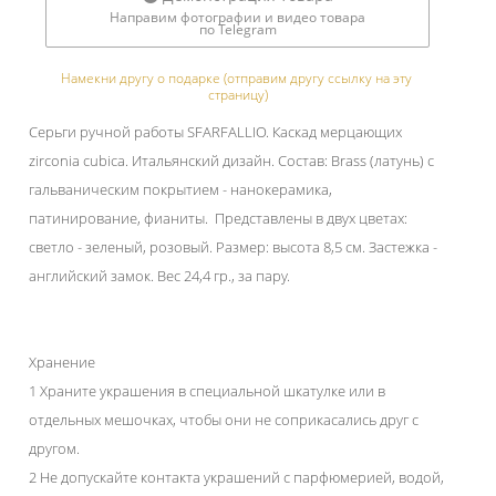
Направим фотографии и видео товара
по Telegram
Намекни другу о подарке (отправим другу ссылку на эту 
страницу)
Серьги ручной работы SFARFALLIO. Каскад мерцающих
zirconia cubica. Итальянский дизайн. Состав: Brass (латунь) с
гальваническим покрытием - нанокерамика,
патинирование, фианиты. Представлены в двух цветах:
светло - зеленый, розовый. Размер: высота 8,5 см. Застежка -
английский замок. Вес 24,4 гр., за пару.
Хранение
1 Храните украшения в специальной шкатулке или в
отдельных мешочках, чтобы они не соприкасались друг с
другом.
2 Не допускайте контакта украшений с парфюмерией, водой,