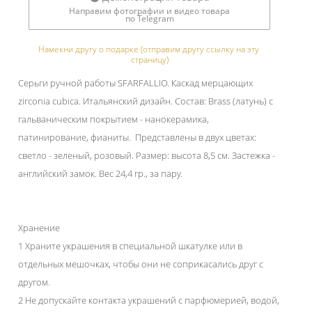
Направим фотографии и видео товара
по Telegram
Намекни другу о подарке (отправим другу ссылку на эту 
страницу)
Серьги ручной работы SFARFALLIO. Каскад мерцающих
zirconia cubica. Итальянский дизайн. Состав: Brass (латунь) с
гальваническим покрытием - нанокерамика,
патинирование, фианиты. Представлены в двух цветах:
светло - зеленый, розовый. Размер: высота 8,5 см. Застежка -
английский замок. Вес 24,4 гр., за пару.
Хранение
1 Храните украшения в специальной шкатулке или в
отдельных мешочках, чтобы они не соприкасались друг с
другом.
2 Не допускайте контакта украшений с парфюмерией, водой,