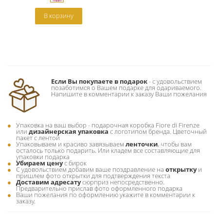
В корзину
Если Вы покупаете в подарок
- c удовольствием
позаботимся о Вашем подарке для одариваемого.
Напишите в комментарии к заказу Ваши пожелания
Упаковка на ваш выбор - подарочная коробка Fiore di Firenze
или
дизайнерская упаковка
с логотипом бренда. Цветочный
пакет с лентой
Упаковываем и красиво завязываем
ленточки
, чтобы вам
осталось только подарить. Или кладем все составляющие для
упаковки подарка
Убираем цену
с бирок
С удовольствием добавим ваше поздравление на
открытку
и
пришлем фото открытки для подтверждения текста
Доставим адресату
сюрприз непосредственно.
Предварительно прислав фото оформленного подарка
Ваши пожелания по оформлению укажите в комментарии к
заказу.