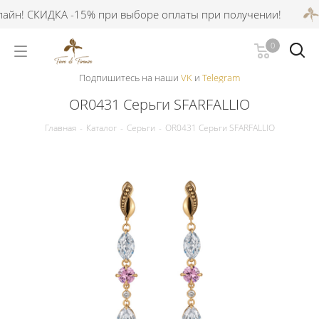
йн! СКИДКА -15% при выборе оплаты при получении!
С
0
Подпишитесь на наши
VK
и
Telegram
OR0431 Серьги SFARFALLIO
Главная
-
Каталог
-
Серьги
-
OR0431 Серьги SFARFALLIO