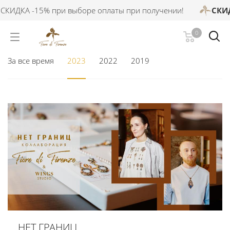
СКИДКА -15% при выборе оплаты при получении!
СКИД
0
Подпишитесь на наши
VK
и
Telegram
За все время
2023
2022
2019
НЕТ ГРАНИЦ