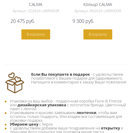
CALMA
Кольцо CALMA
Артикул: CO2626 LABRADOR
Артикул: AN2626 LABRADOR
20 475
руб.
9 300
руб.
В корзину
В корзину
Если Вы покупаете в подарок
- c удовольствием
позаботимся о Вашем подарке для одариваемого.
Напишите в комментарии к заказу Ваши пожелания
Упаковка на ваш выбор - подарочная коробка Fiore di Firenze
или
дизайнерская упаковка
с логотипом бренда. Цветочный
пакет с лентой
Упаковываем и красиво завязываем
ленточки
, чтобы вам
осталось только подарить. Или кладем все составляющие для
упаковки подарка
Убираем цену
с бирок
С удовольствием добавим ваше поздравление на
открытку
и
пришлем фото открытки для подтверждения текста