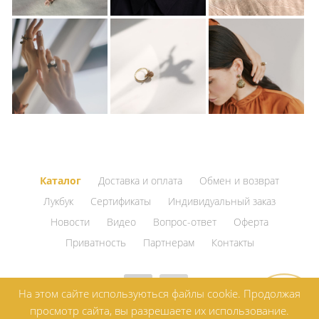
Каталог
Доставка и оплата
Обмен и возврат
Лукбук
Сертификаты
Индивидуальный заказ
Новости
Видео
Вопрос-ответ
Оферта
Приватность
Партнерам
Контакты
На этом сайте используються файлы cookie. Продолжая
просмотр сайта, вы разрешаете их использование.