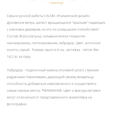
страницу)
Серьги ручной работы CALMA. Итальянский дизайн.
Дуновение ветра, шелест вращающихся "крыльев" падающих
с кленовых деревьев, ни это ли созерцание спокойствия?
Состав: Brass (латунь), гальваническое покрытие -
нанокерамика, патинирование, лабрадор. Цвет: античное
золото, серый. Размер: высота 6 см, застежка - петля. Вес
14,2 гр. за пару.
Лабрадор - поделочный камень (полевой шпат) с яркими
радужными переливами, дарующий своему владельцу
способность добиваться невозможного и осуществлять
самые смелые мечты. *ВНИМАНИЕ. Цвет и фактура вставок
могут отличаться от представленного экземпляра на
фотографии.