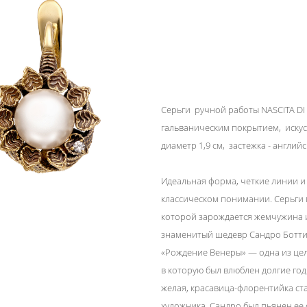
Серьги ручной работы NASCITA DI V
гальваническим покрытием, искусс
диаметр 1,9 см, застежка - английс
Идеальная форма, четкие линии 
классическом понимании. Серьги 
которой зарождается жемчужина и
знаменитый шедевр Сандро Ботти
«Рождение Венеры» — одна из цел
в которую был влюблен долгие го
желая, красавица-флорентийка ст
художника. Сандро был пьянен ее