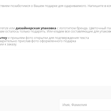
ьствием позаботимся о Вашем подарке для одариваемого. Напишите в к
irenze или
дизайнерская упаковка
с логотипом бренда. Цветочный па
 вам осталось только подарить. Или кладем все составляющие для упаков
ытку
и пришлем фото открытки для подтверждения текста
варительно прислав фото оформленного подарка
 к заказу.