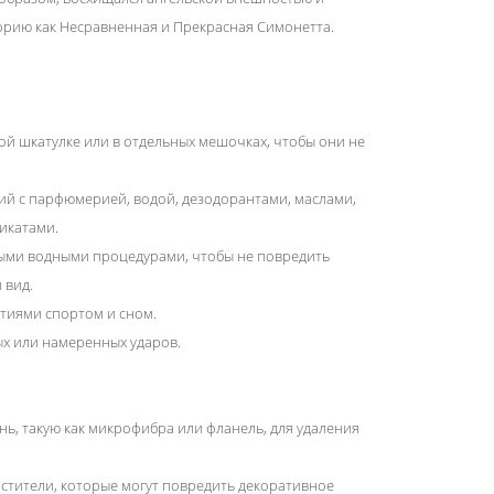
орию как Несравненная и Прекрасная Симонетта.
ой шкатулке или в отдельных мешочках, чтобы они не
ний с парфюмерией, водой, дезодорантами, маслами,
икатами.
ыми водными процедурами, чтобы не повредить
 вид.
тиями спортом и сном.
ых или намеренных ударов.
нь, такую как микрофибра или фланель, для удаления
истители, которые могут повредить декоративное