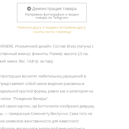
Демонстрация товара
Направим фотографии и видео
товара по Telegram
Намекни другу о подарке (отправим другу 
ссылку на эту страницу)
ENERE. Итальянский дизайн. Состав: Brass (латунь) c
твенный жемчуг, фианиты. Размер: высота 2,5 см,
кий замок. Вес 14,8 гр. за пару.
и пропорции восхитят любительниц украшений в
представляют собой некое видение раковины в
деальной круглой формы, равно как и аллегория на
челли "Рождение Венеры".
ой серии картин, где Боттичелли изобразил девушку,
ды, — прекрасную Симонетту Веспуччи. Сама того не
ала символом женственности для известного
 образом, восхищался ангельской внешностью и