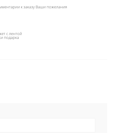
омментарии к заказу Ваши пожелания
кет с лентой
ки подарка