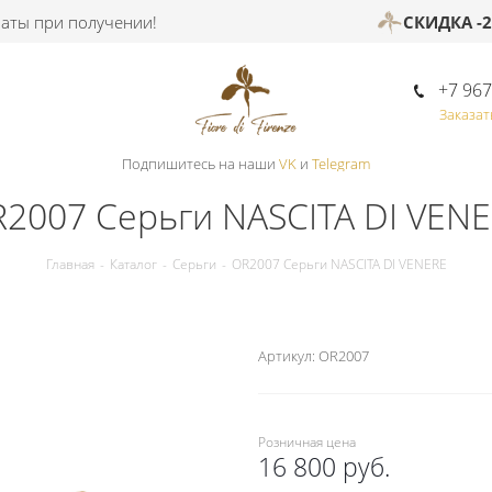
при получении!
СКИДКА -20%
+7 967
Заказат
Подпишитесь на наши
VK
и
Telegram
2007 Серьги NASCITA DI VEN
Главная
-
Каталог
-
Серьги
-
OR2007 Серьги NASCITA DI VENERE
Артикул:
OR2007
Розничная цена
16 800 руб.