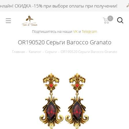
айн! СКИДКА -15% при выборе оплаты при получении!
0
Подпишитесь на наши
VK
и
Telegram
OR190520 Серьги Barocco Granato
Главная
-
Каталог
-
Серьги
-
OR190520 Серьги Barocco Granato