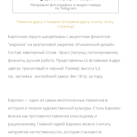
Направим фотографии и видео товара
по Telegram
Намекни другу о подарке (отправим другу ссылку на эту 
страницу)
Барочные серьги шандельеры с акцентным фианитом -
"маркиза" на крапановой закрепке. Итальянский дизайн.
Состав: ювелирный сплав - брасс (латунь), патинирование,
фианиты, ручная работа. Представлены со вставками в двух
цветах: гранатовый и черный. Размер: высота 5,5
см, застежка - английский замок. Вес 18 гр. за пару.
Барокко — один из самых многозначных терминов в
истории и теории художественной культуры. Стиль Барокко
возник как противопоставление классицизму и
рационализму. Главной идеей Барокко можно считать
неприятие «естественности», которая становится