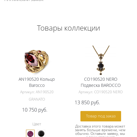
Товары коллекции
AN190520 Кольцо
СO190520 NERO
Barocco
Подвеска BAROCCO
Артикул: AN190520
Артикул: СO190520 NERO
GRANATO
13 850
руб.
10 750
руб.
Товар под заказ
Цвет
Доставка этого товара может 
занять больше времени, чем 
обычно. Оставьте заявку, мы 