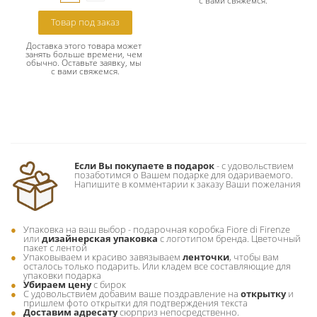
с вами свяжемся.
Товар под заказ
Доставка этого товара может 
занять больше времени, чем 
обычно. Оставьте заявку, мы 
с вами свяжемся.
Если Вы покупаете в подарок
- c удовольствием
позаботимся о Вашем подарке для одариваемого.
Напишите в комментарии к заказу Ваши пожелания
Упаковка на ваш выбор - подарочная коробка Fiore di Firenze
или
дизайнерская упаковка
с логотипом бренда. Цветочный
пакет с лентой
Упаковываем и красиво завязываем
ленточки
, чтобы вам
осталось только подарить. Или кладем все составляющие для
упаковки подарка
Убираем цену
с бирок
С удовольствием добавим ваше поздравление на
открытку
и
пришлем фото открытки для подтверждения текста
Доставим адресату
сюрприз непосредственно.