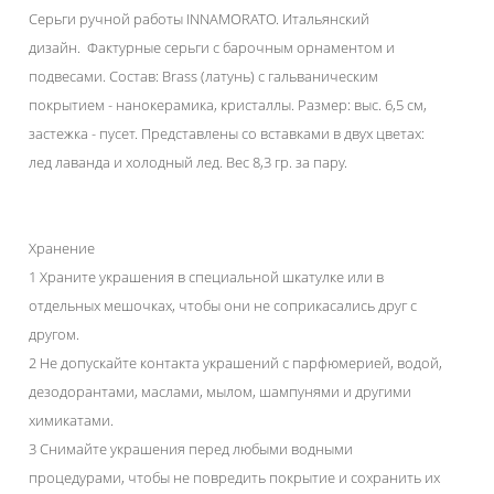
Серьги ручной работы INNAMORATO. Итальянский
дизайн. Фактурные серьги с барочным орнаментом и
подвесами. Состав: Brass (латунь) с гальваническим
покрытием - нанокерамика, кристаллы. Размер: выс. 6,5 см,
застежка - пусет. Представлены со вставками в двух цветах:
лед лаванда и холодный лед. Вес 8,3 гр. за пару.
Хранение
1 Храните украшения в специальной шкатулке или в
отдельных мешочках, чтобы они не соприкасались друг с
другом.
2 Не допускайте контакта украшений с парфюмерией, водой,
дезодорантами, маслами, мылом, шампунями и другими
химикатами.
3 Снимайте украшения перед любыми водными
процедурами, чтобы не повредить покрытие и сохранить их