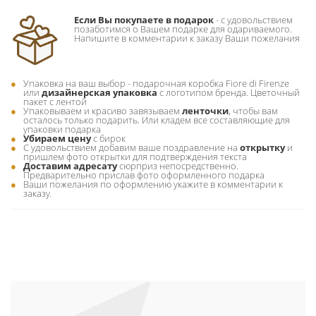
Если Вы покупаете в подарок
- c удовольствием
позаботимся о Вашем подарке для одариваемого.
Напишите в комментарии к заказу Ваши пожелания
Упаковка на ваш выбор - подарочная коробка Fiore di Firenze
или
дизайнерская упаковка
с логотипом бренда. Цветочный
пакет с лентой
Упаковываем и красиво завязываем
ленточки
, чтобы вам
осталось только подарить. Или кладем все составляющие для
упаковки подарка
Убираем цену
с бирок
С удовольствием добавим ваше поздравление на
открытку
и
пришлем фото открытки для подтверждения текста
Доставим адресату
сюрприз непосредственно.
Предварительно прислав фото оформленного подарка
Ваши пожелания по оформлению укажите в комментарии к
заказу.