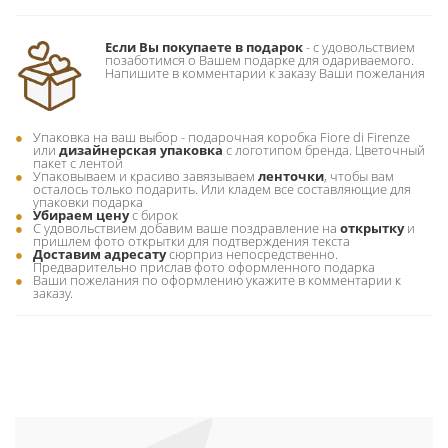
Если Вы покупаете в подарок
- c удовольствием
позаботимся о Вашем подарке для одариваемого.
Напишите в комментарии к заказу Ваши пожелания
Упаковка на ваш выбор - подарочная коробка Fiore di Firenze
или
дизайнерская упаковка
с логотипом бренда. Цветочный
пакет с лентой
Упаковываем и красиво завязываем
ленточки
, чтобы вам
осталось только подарить. Или кладем все составляющие для
упаковки подарка
Убираем цену
с бирок
С удовольствием добавим ваше поздравление на
открытку
и
пришлем фото открытки для подтверждения текста
Доставим адресату
сюрприз непосредственно.
Предварительно прислав фото оформленного подарка
Ваши пожелания по оформлению укажите в комментарии к
заказу.