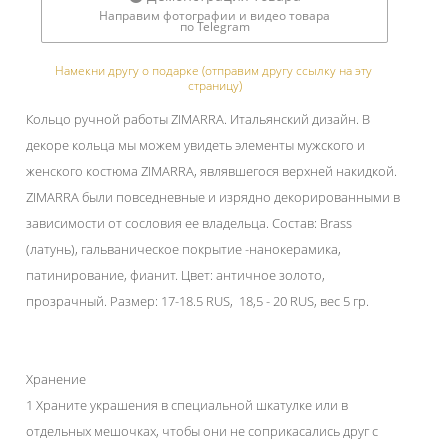
Направим фотографии и видео товара
по Telegram
Намекни другу о подарке (отправим другу ссылку на эту 
страницу)
Кольцо ручной работы ZIMARRA. Итальянский дизайн. В
декоре кольца мы можем увидеть элементы мужского и
женского костюма ZIMARRA, являвшегося верхней накидкой.
ZIMARRA были повседневные и изрядно декорированными в
зависимости от сословия ее владельца. Состав: Brass
(латунь), гальваническое покрытие -нанокерамика,
патинирование, фианит. Цвет: античное золото,
прозрачный. Размер: 17-18.5 RUS, 18,5 - 20 RUS, вес 5 гр.
Хранение
1 Храните украшения в специальной шкатулке или в
отдельных мешочках, чтобы они не соприкасались друг с