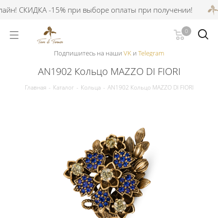
йн! СКИДКА -15% при выборе оплаты при получении!
С
0
Подпишитесь на наши
VK
и
Telegram
AN1902 Кольцо MAZZO DI FIORI
Главная
-
Каталог
-
Кольца
-
AN1902 Кольцо MAZZO DI FIORI