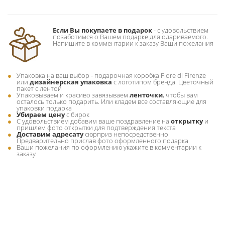
Если Вы покупаете в подарок
- c удовольствием
позаботимся о Вашем подарке для одариваемого.
Напишите в комментарии к заказу Ваши пожелания
Упаковка на ваш выбор - подарочная коробка Fiore di Firenze
или
дизайнерская упаковка
с логотипом бренда. Цветочный
пакет с лентой
Упаковываем и красиво завязываем
ленточки
, чтобы вам
осталось только подарить. Или кладем все составляющие для
упаковки подарка
Убираем цену
с бирок
С удовольствием добавим ваше поздравление на
открытку
и
пришлем фото открытки для подтверждения текста
Доставим адресату
сюрприз непосредственно.
Предварительно прислав фото оформленного подарка
Ваши пожелания по оформлению укажите в комментарии к
заказу.