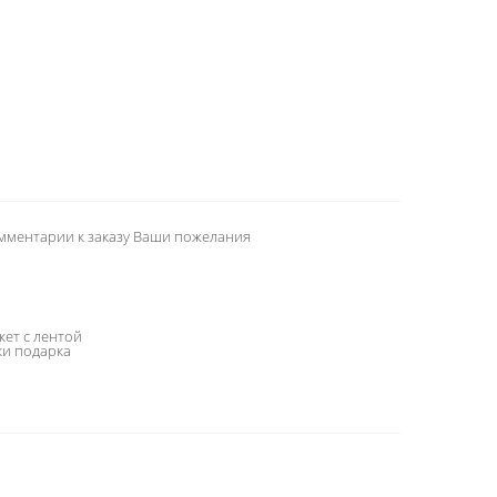
U
омментарии к заказу Ваши пожелания
кет с лентой
ки подарка