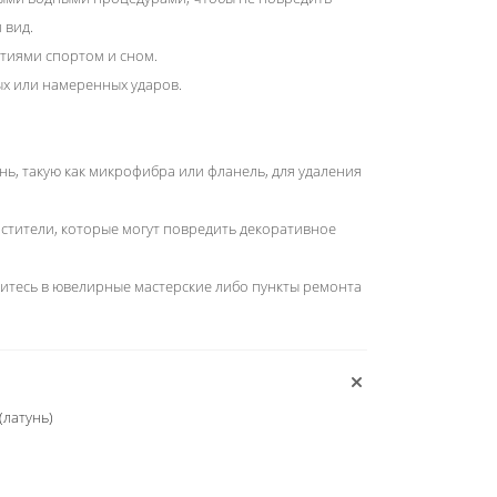
 вид.
тиями спортом и сном.
ых или намеренных ударов.
нь, такую как микрофибра или фланель, для удаления
истители, которые могут повредить декоративное
титесь в ювелирные мастерские либо пункты ремонта
(латунь)