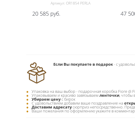
Артикул: OR1854 PERLA
20 585
руб.
47 50
Если Вы покупаете в подарок
- c удовол
Упаковка на ваш выбор - подарочная коробка Fiore di F
Упаковываем и красиво завязываем
ленточки
, чтобы
Убираем цену
с бирок
С удовольствием добавим ваше поздравление на
откр
Доставим адресату
сюрприз непосредственно. Пред
Ваши пожелания по оформлению укажите в комментарии