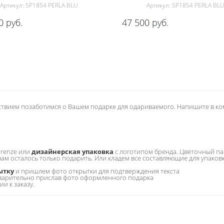
Артикул: SP1854 PERLA BLU
Артикул: SP1854 PERLA BL
0
руб.
47 500
руб.
ьствием позаботимся о Вашем подарке для одариваемого. Напишите в к
irenze или
дизайнерская упаковка
с логотипом бренда. Цветочный па
 вам осталось только подарить. Или кладем все составляющие для упаков
ытку
и пришлем фото открытки для подтверждения текста
варительно прислав фото оформленного подарка
 к заказу.