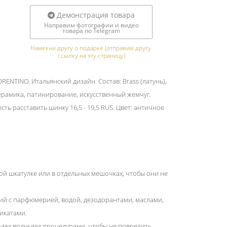
Демонстрация товара
Направим фотографии и видео
товара по Telegram
Намекни другу о подарке (отправим другу 
ссылку на эту страницу)
ENTINO. Итальянский дизайн. Состав: Brass (латунь),
ерамика, патинирование, искусственный жемчуг.
ть расставить шинку 16,5 - 19,5 RUS. Цвет: античное
ой шкатулке или в отдельных мешочках, чтобы они не
ний с парфюмерией, водой, дезодорантами, маслами,
икатами.
ыми водными процедурами, чтобы не повредить