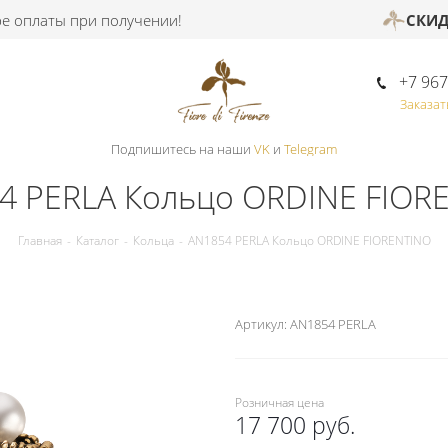
латы при получении!
СКИДКА -
+7 967
Заказат
Подпишитесь на наши
VK
и
Telegram
4 PERLA Кольцо ORDINE FIOR
Главная
-
Каталог
-
Кольца
-
AN1854 PERLA Кольцо ORDINE FIORENTINO
Артикул:
AN1854 PERLA
Розничная цена
17 700 руб.