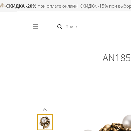
КИДКА -20%
при оплате онлайн! СКИДКА -15% при выборе оп
AN185