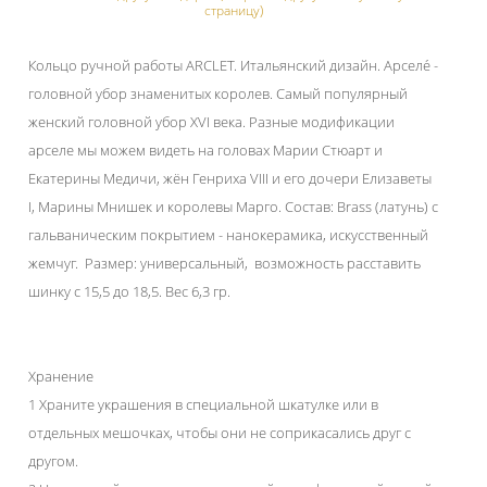
страницу)
Кольцо ручной работы ARCLET. Итальянский дизайн. Арселе́ -
головной убор знаменитых королев. Самый популярный
женский головной убор XVI века. Разные модификации
арселе мы можем видеть на головах Марии Стюарт и
Екатерины Медичи, жён Генриха VIII и его дочери Елизаветы
I, Марины Мнишек и королевы Марго. Состав: Brass (латунь) с
гальваническим покрытием - нанокерамика, искусственный
жемчуг. Размер: универсальный, возможность расставить
шинку с 15,5 до 18,5. Вес 6,3 гр.
Хранение
1 Храните украшения в специальной шкатулке или в
отдельных мешочках, чтобы они не соприкасались друг с
другом.