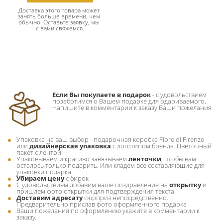
Доставка этого товара может 
занять больше времени, чем 
обычно. Оставьте заявку, мы 
с вами свяжемся.
Если Вы покупаете в подарок
- c удовольствием
позаботимся о Вашем подарке для одариваемого.
Напишите в комментарии к заказу Ваши пожелания
Упаковка на ваш выбор - подарочная коробка Fiore di Firenze
или
дизайнерская упаковка
с логотипом бренда. Цветочный
пакет с лентой
Упаковываем и красиво завязываем
ленточки
, чтобы вам
осталось только подарить. Или кладем все составляющие для
упаковки подарка
Убираем цену
с бирок
С удовольствием добавим ваше поздравление на
открытку
и
пришлем фото открытки для подтверждения текста
Доставим адресату
сюрприз непосредственно.
Предварительно прислав фото оформленного подарка
Ваши пожелания по оформлению укажите в комментарии к
заказу.