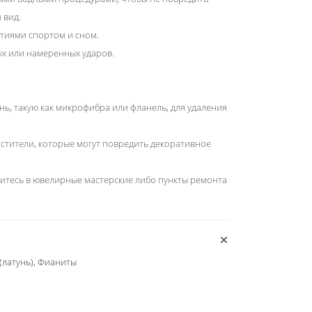
 вид.
тиями спортом и сном.
ых или намеренных ударов.
нь, такую как микрофибра или фланель, для удаления
истители, которые могут повредить декоративное
титесь в ювелирные мастерские либо пункты ремонта
(латунь), Фианиты