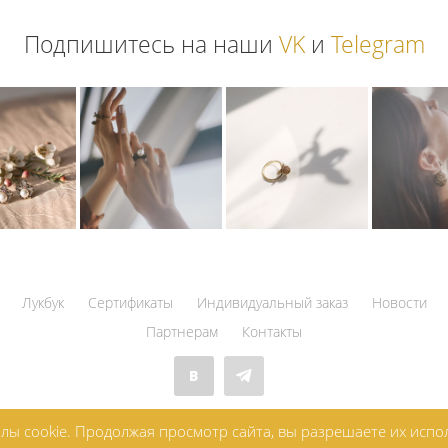
Подпишитесь на наши
VK
и
Telegram
Лукбук
Сертификаты
Индивидуальный заказ
Новости
Партнерам
Контакты
лы cookie. Продолжая просмотр сайта, вы разрешаете их исп