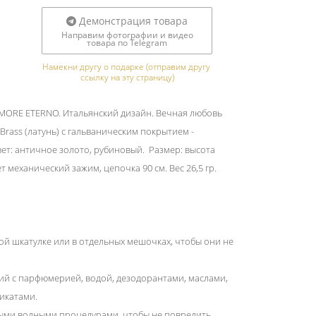
Демонстрация товара
Направим фотографии и видео
товара по Telegram
Намекни другу о подарке (отправим другу 
ссылку на эту страницу)
AMORE ETERNO. Итальянский дизайн. Вечная любовь
 Brass (латунь) с гальваническим покрытием -
ет: античное золото, рубиновый. Размер: высота
т механический зажим, цепочка 90 см. Вес 26,5 гр.
ой шкатулке или в отдельных мешочках, чтобы они не
ний с парфюмерией, водой, дезодорантами, маслами,
икатами.
ыми водными процедурами, чтобы не повредить