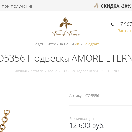
 получении!
СКИДКА -20%
при 
+7 967
Заказат
Подпишитесь на наши
VK
и
Telegram
O5356 Подвеска AMORE ETER
Главная
-
Каталог
-
Колье
-
CO5356 Подвеска AMORE ETERNO
Артикул:
CO5356
Розничная цена
12 600 руб.