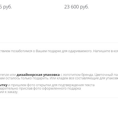
5
руб.
23 600
руб.
ьствием позаботимся о Вашем подарке для одариваемого. Напишите в к
irenze или
дизайнерская упаковка
с логотипом бренда. Цветочный па
 вам осталось только подарить. Или кладем все составляющие для упаков
ытку
и пришлем фото открытки для подтверждения текста
варительно прислав фото оформленного подарка
 к заказу.