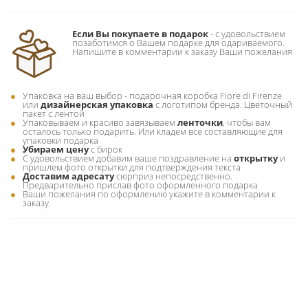
Если Вы покупаете в подарок
- c удовольствием
позаботимся о Вашем подарке для одариваемого.
Напишите в комментарии к заказу Ваши пожелания
Упаковка на ваш выбор - подарочная коробка Fiore di Firenze
или
дизайнерская упаковка
с логотипом бренда. Цветочный
пакет с лентой
Упаковываем и красиво завязываем
ленточки
, чтобы вам
осталось только подарить. Или кладем все составляющие для
упаковки подарка
Убираем цену
с бирок
С удовольствием добавим ваше поздравление на
открытку
и
пришлем фото открытки для подтверждения текста
Доставим адресату
сюрприз непосредственно.
Предварительно прислав фото оформленного подарка
Ваши пожелания по оформлению укажите в комментарии к
заказу.