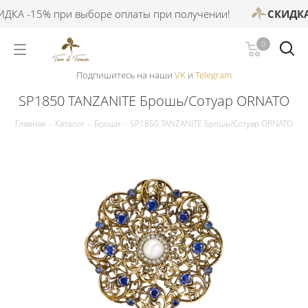
КА -15% при выборе оплаты при получении!
СКИДКА 
0
Подпишитесь на наши
VK
и
Telegram
SP1850 TANZANITE Брошь/Сотуар ORNATO
Главная
-
Каталог
-
Броши
-
SP1850 TANZANITE Брошь/Сотуар ORNATO