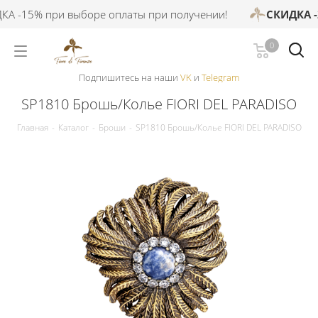
А -15% при выборе оплаты при получении!
СКИДКА -2
0
Подпишитесь на наши
VK
и
Telegram
SP1810 Брошь/Колье FIORI DEL PARADISO
Главная
-
Каталог
-
Броши
-
SP1810 Брошь/Колье FIORI DEL PARADISO