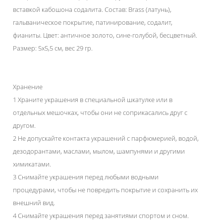
вставкой кабошона содалита. Состав: Brass (латунь),
гальваническое покрытие, патинирование, содалит,
фианиты. Цвет: античное золото, сине-голубой, бесцветный.
Размер: 5х5,5 см, вес 29 гр.
Хранение
1 Храните украшения в специальной шкатулке или в
отдельных мешочках, чтобы они не соприкасались друг с
другом.
2 Не допускайте контакта украшений с парфюмерией, водой,
дезодорантами, маслами, мылом, шампунями и другими
химикатами.
3 Снимайте украшения перед любыми водными
процедурами, чтобы не повредить покрытие и сохранить их
внешний вид.
4 Снимайте украшения перед занятиями спортом и сном.