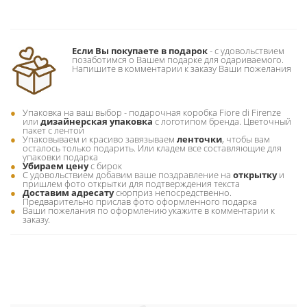
Если Вы покупаете в подарок
- c удовольствием
позаботимся о Вашем подарке для одариваемого.
Напишите в комментарии к заказу Ваши пожелания
Упаковка на ваш выбор - подарочная коробка Fiore di Firenze
или
дизайнерская упаковка
с логотипом бренда. Цветочный
пакет с лентой
Упаковываем и красиво завязываем
ленточки
, чтобы вам
осталось только подарить. Или кладем все составляющие для
упаковки подарка
Убираем цену
с бирок
С удовольствием добавим ваше поздравление на
открытку
и
пришлем фото открытки для подтверждения текста
Доставим адресату
сюрприз непосредственно.
Предварительно прислав фото оформленного подарка
Ваши пожелания по оформлению укажите в комментарии к
заказу.