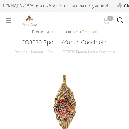
 СКИДКА -15% при выборе оплаты при получении!
СКИ
0
Подпишитесь на наши
VK
и
Telegram
CO3030 Брошь/Колье Сoccinella
Главная
-
Каталог
-
Броши
-
CO3030 Брошь/Колье Сoccinella