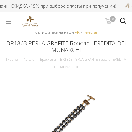
йн! СКИДКА -15% при выборе оплаты при получении!
С
0
Подпишитесь на наши
VK
и
Telegram
BR1863 PERLA GRAFITE Браслет EREDITA DEI
MONARCHI
Главная
-
Каталог
-
Браслеты
-
BR1863 PERLA GRAFITE Браслет EREDITA
DEI MONARCHI