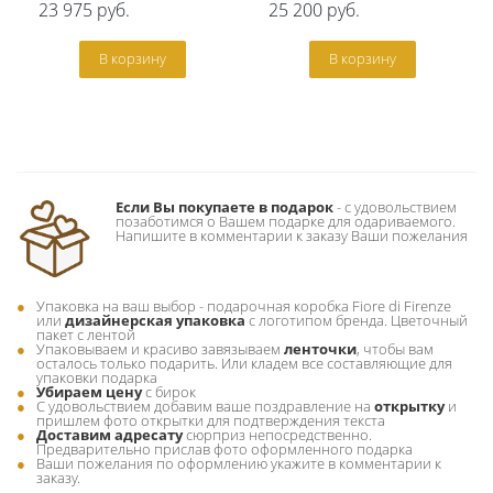
23 975
руб.
25 200
руб.
В корзину
В корзину
Если Вы покупаете в подарок
- c удовольствием
позаботимся о Вашем подарке для одариваемого.
Напишите в комментарии к заказу Ваши пожелания
Упаковка на ваш выбор - подарочная коробка Fiore di Firenze
или
дизайнерская упаковка
с логотипом бренда. Цветочный
пакет с лентой
Упаковываем и красиво завязываем
ленточки
, чтобы вам
осталось только подарить. Или кладем все составляющие для
упаковки подарка
Убираем цену
с бирок
С удовольствием добавим ваше поздравление на
открытку
и
пришлем фото открытки для подтверждения текста
Доставим адресату
сюрприз непосредственно.
Предварительно прислав фото оформленного подарка
Ваши пожелания по оформлению укажите в комментарии к
заказу.