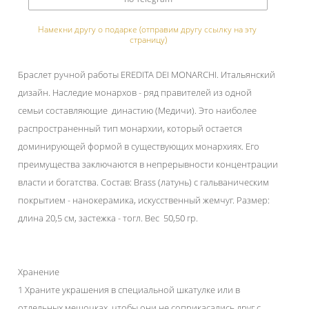
Намекни другу о подарке (отправим другу ссылку на эту 
страницу)
Браслет ручной работы EREDITA DEI MONARCHI. Итальянский
дизайн. Наследие монархов - ряд правителей из одной
семьи составляющие династию (Медичи). Это наиболее
распространенный тип монархии, который остается
доминирующей формой в существующих монархиях. Его
преимущества заключаются в непрерывности концентрации
власти и богатства. Состав: Brass (латунь) c гальваническим
покрытием - нанокерамика, искусственный жемчуг. Размер:
длина 20,5 см, застежка - тогл. Вес 50,50 гр.
Хранение
1 Храните украшения в специальной шкатулке или в
отдельных мешочках, чтобы они не соприкасались друг с