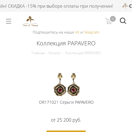
н! СКИДКА -15% при выборе оплаты при получении!
СК
0
Подпишитесь на наши
VK
и
Telegram
Коллекция PAPAVERO
Главная
-
Каталог
-
Коллекция PAPAVERO
OR171021 Серьги PAPAVERO
от
25 200 руб.